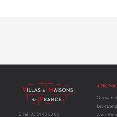
À PROPOS
Qui somm
Les garant
Tel: 05 34 48 00 00
Zone d’int