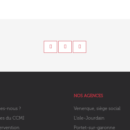
NOS AGENCES
es-nous ?
Venerque, siège social
ies du CCMI
L'isle-Jourdain
ervention
Portet-sur-garonne