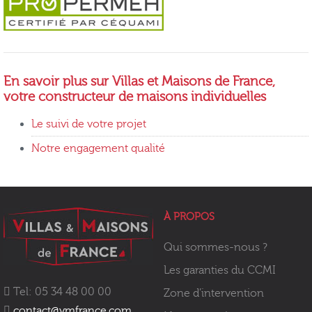
En savoir plus sur Villas et Maisons de France,
votre constructeur de maisons individuelles
Le suivi de votre projet
Notre engagement qualité
À PROPOS
Qui sommes-nous ?
Les garanties du CCMI
Tel: 05 34 48 00 00
Zone d’intervention
contact@vmfrance.com