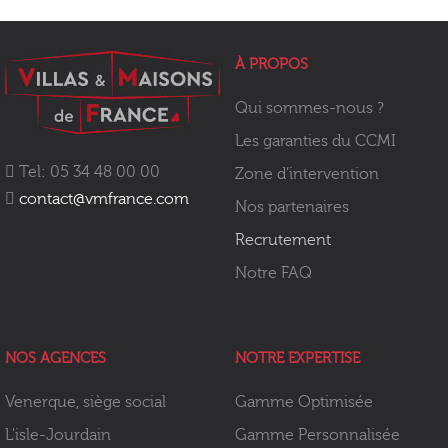
À PROPOS
Qui sommes-nous ?
Les garanties du CCMI
Tel: 05 34 48 00 00
Zone d’intervention
contact@vmfrance.com
Nos partenaires
Recrutement
Notre FAQ
NOS AGENCES
NOTRE EXPERTISE
Venerque, siège social
Gamme Optimisée
L'isle-Jourdain
Gamme Personnalisée