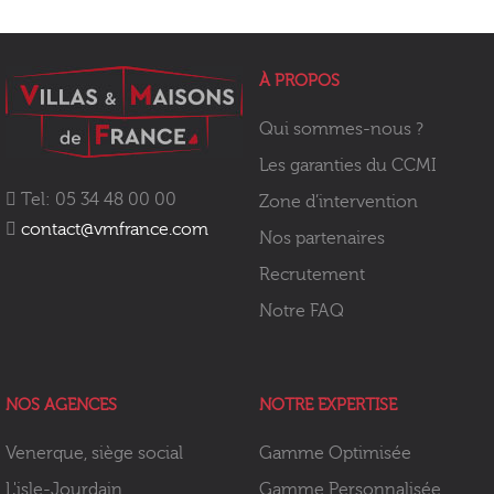
À PROPOS
Qui sommes-nous ?
Les garanties du CCMI
Tel: 05 34 48 00 00
Zone d’intervention
contact@vmfrance.com
Nos partenaires
Recrutement
Notre FAQ
NOS AGENCES
NOTRE EXPERTISE
Venerque, siège social
Gamme Optimisée
L'isle-Jourdain
Gamme Personnalisée