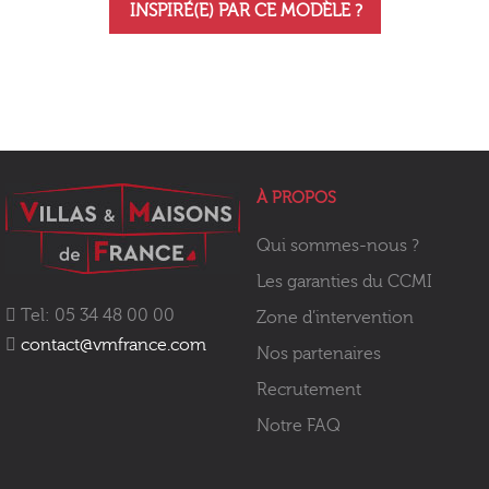
INSPIRÉ(E) PAR CE MODÈLE ?
À PROPOS
Qui sommes-nous ?
Les garanties du CCMI
Tel: 05 34 48 00 00
Zone d’intervention
contact@vmfrance.com
Nos partenaires
Recrutement
Notre FAQ