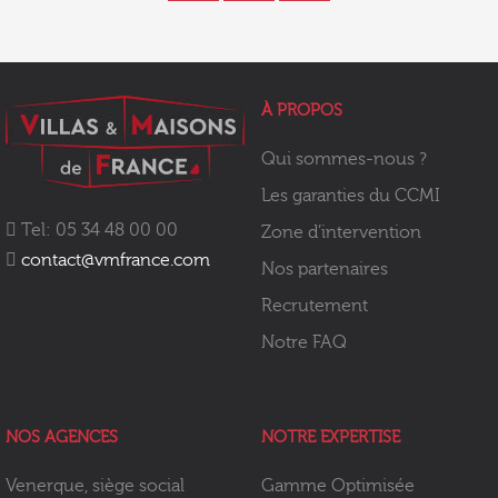
À PROPOS
Qui sommes-nous ?
Les garanties du CCMI
Tel: 05 34 48 00 00
Zone d’intervention
contact@vmfrance.com
Nos partenaires
Recrutement
Notre FAQ
NOS AGENCES
NOTRE EXPERTISE
Venerque, siège social
Gamme Optimisée