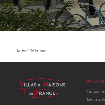
Erreur404Terrain
À PROPOS
Qui somm
Les garant