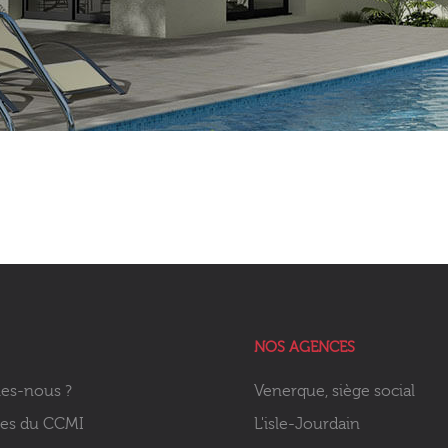
NOS AGENCES
es-nous ?
Venerque, siège social
ies du CCMI
L'isle-Jourdain