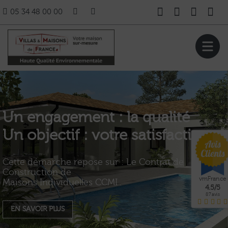
05 34 48 00 00
Un engagement : la qualité
Un objectif : votre satisfaction
Cette démarche repose sur : Le Contrat de
Construction de
vmFrance
Maisons Individuelles CCMI .
4.5
/
5
87
avis
EN SAVOIR PLUS