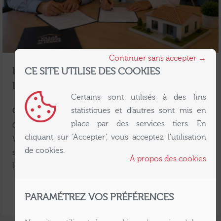
Continuer sans accepter →
CE SITE UTILISE DES COOKIES
LOUIS ET MATHILDE FONT CONSTRUIRE
LEUR MAISON A GRAGNAGUE
Certains sont utilisés à des fins
statistiques et d’autres sont mis en
08 JUILLET 2026 | ACTUALITÉS
place par des services tiers. En
C'est avec une grande fierte que toute l'equipe de
cliquant sur ‘Accepter‘, vous acceptez l’utilisation
Villas et Maisons de France celebre une nouvelle
de cookies.
signature : Louis et Mathilde ont officiellement signe
Á propos des cookies
leur CCMI
LIRE LA SUITE
PARAMÉTREZ VOS PRÉFÉRENCES