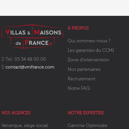
À PROPOS
Qui sommes-nous ?
Les garanties du CCMI
Tel: 05 34 48 00 00
Zone d’intervention
contact@vmfrance.com
Nos partenaires
Recrutement
Notre FAQ
NOS AGENCES
NOTRE EXPERTISE
Venerque, siège social
Gamme Optimisée